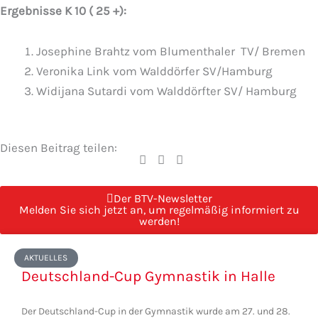
Ergebnisse K 10 ( 25 +):
Josephine Brahtz vom Blumenthaler TV/ Bremen
Veronika Link vom Walddörfer SV/Hamburg
Widijana Sutardi vom Walddörfter SV/ Hamburg
Diesen Beitrag teilen:
Der BTV-Newsletter
Melden Sie sich jetzt an, um regelmäßig informiert zu
werden!
Seite
Seite
Seite
Seite
Seite
AKTUELLES
Deutschland-Cup Gymnastik in Halle
Der Deutschland-Cup in der Gymnastik wurde am 27. und 28.