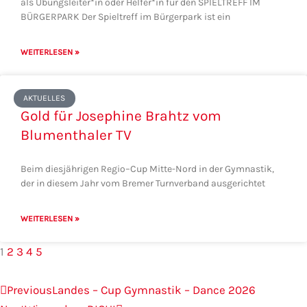
als Übungsleiter*in oder Helfer*in für den SPIELTREFF IM
BÜRGERPARK Der Spieltreff im Bürgerpark ist ein
WEITERLESEN »
AKTUELLES
Gold für Josephine Brahtz vom
Blumenthaler TV
Beim diesjährigen Regio–Cup Mitte-Nord in der Gymnastik,
der in diesem Jahr vom Bremer Turnverband ausgerichtet
WEITERLESEN »
1
2
3
4
5
Zurück
Nächster
Previous
Landes – Cup Gymnastik – Dance 2026