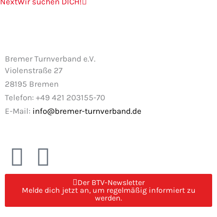
Next
Wir suchen DICH!
Bremer Turnverband e.V.
Violenstraße 27
28195 Bremen
Telefon: +49 421 203155-70
E-Mail:
info@bremer-turnverband.de
F
I
a
n
Der BTV-Newsletter
Melde dich jetzt an, um regelmäßig informiert zu
c
s
werden.