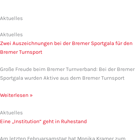
Aktuelles
S
S
S
S
S
e
e
e
e
e
Aktuelles
i
i
i
i
i
Zwei Auszeichnungen bei der Bremer Sportgala für den
t
t
t
t
t
Bremer Turnsport
e
e
e
e
e
Große Freude beim Bremer Turnverband: Bei der Bremer
Sportgala wurden Aktive aus dem Bremer Turnsport
Weiterlesen »
Aktuelles
Eine „Institution“ geht in Ruhestand
Am letzten Februarsamstag hat Monika Kramer zum