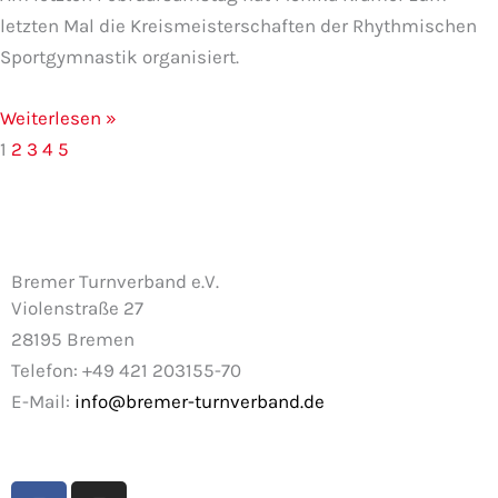
letzten Mal die Kreismeisterschaften der Rhythmischen
Sportgymnastik organisiert.
Weiterlesen »
1
2
3
4
5
Bremer Turnverband e.V.
Violenstraße 27
28195 Bremen
Telefon: +49 421 203155-70
E-Mail:
info@bremer-turnverband.de
F
I