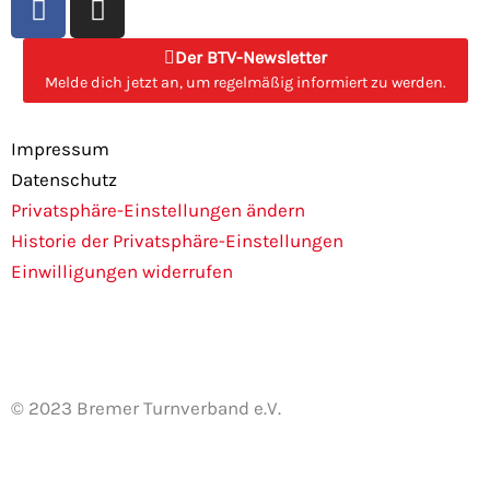
a
n
c
s
Der BTV-Newsletter
e
t
Melde dich jetzt an, um regelmäßig informiert zu werden.
b
a
o
g
Impressum
o
r
Datenschutz
k
a
Privatsphäre-Einstellungen ändern
m
Historie der Privatsphäre-Einstellungen
Einwilligungen widerrufen
© 2023 Bremer Turnverband e.V.
Cookie Consent mit Real Cookie Banner