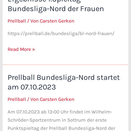
1.Spieltag
Bundesliga-Nord der Frauen
Bundesliga-
Prellball
/ Von
Carsten Gerken
Nord
der
https://prellball.de/bundesliga/bl-nord-frauen/
Frauen
Read More »
Prellball Bundesliga-Nord startet
Prellball
Bundesliga-
am 07.10.2023
Nord
Prellball
/ Von
Carsten Gerken
startet
am
Am 07.10.2023 ab 13:00 Uhr findet im Wilhelm-
07.10.2023
Schröder-Sportzentrum in Sottrum der erste
Punktspieltag der Prellball Bundesliga-Nord der