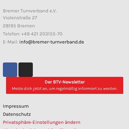
Bremer Turnverband e.V.
Violenstraße 27
28195 Bremen
Telefon: +49 421 203155-70
E-Mail:
info@bremer-turnverband.de
F
I
a
n
c
s
Der BTV-Newsletter
e
t
Melde dich jetzt an, um regelmäßig informiert zu werden.
b
a
o
g
Impressum
o
r
Datenschutz
k
a
Privatsphäre-Einstellungen ändern
m