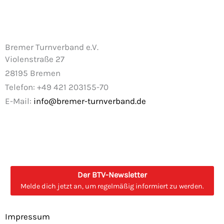
Bremer Turnverband e.V.
Violenstraße 27
28195 Bremen
Telefon: +49 421 203155-70
E-Mail:
info@bremer-turnverband.de
F
I
a
n
Der BTV-Newsletter
Melde dich jetzt an, um regelmäßig informiert zu werden.
c
s
e
t
Impressum