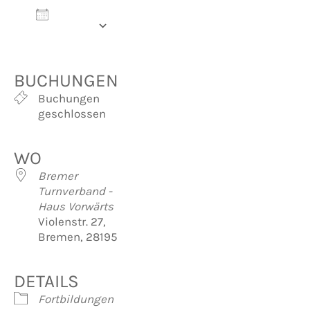
Zum
Kalender
hinzufügen
ICS herunterladen
Google Kalender
iCalendar
Office 365
Outlook Live
BUCHUNGEN
Buchungen
geschlossen
WO
Bremer
Turnverband -
Haus Vorwärts
Violenstr. 27,
Bremen, 28195
DETAILS
Fortbildungen