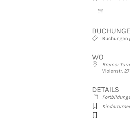
Zum Kalen
ICS herunte
Googl
BUCHUNG
Buchungen 
WO
Bremer Turn
Violenstr. 2
DETAILS
Fortbildung
Kinderturne