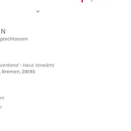
der hinzufügen
rladen
e Kalender
iCalendar
Office 365
Outlook Live
EN
geschlossen
verband - Haus Vorwärts
7, Bremen, 28195
en
n