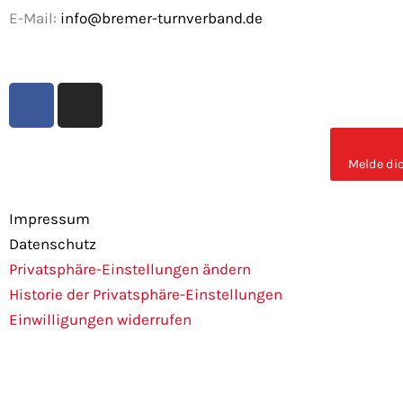
E-Mail:
info@bremer-turnverband.de
F
I
a
n
c
s
e
t
Melde dic
b
a
o
g
Impressum
o
r
Datenschutz
k
a
Privatsphäre-Einstellungen ändern
m
Historie der Privatsphäre-Einstellungen
Einwilligungen widerrufen