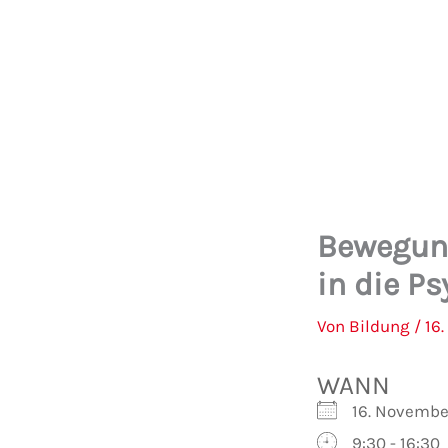
Zum
Inhalt
springen
Bewegung
in die P
Von
Bildung
/
16
WANN
16. Novembe
9:30 - 16:30