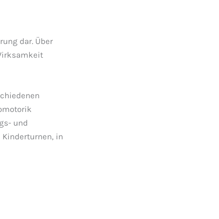
rung dar. Über
Wirksamkeit
schiedenen
homotorik
gs- und
 Kinderturnen, in