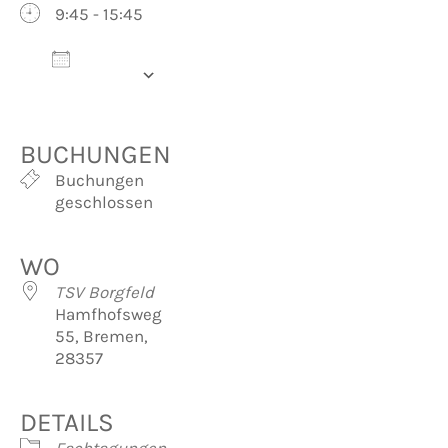
9:45 - 15:45
Zum
Kalender
hinzufügen
ICS herunterladen
Google Kalender
iCalendar
Office 365
Outlook Live
BUCHUNGEN
Buchungen
geschlossen
WO
TSV Borgfeld
Hamfhofsweg
55, Bremen,
28357
DETAILS
Fachtagungen