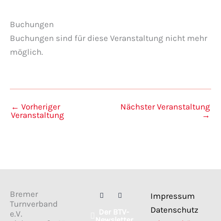
Buchungen
Buchungen sind für diese Veranstaltung nicht mehr
möglich.
←
Vorheriger
Nächster Veranstaltung
Veranstaltung
→
F
I
Bremer
Impressum
a
n
Turnverband
c
s
Datenschutz
Der BTV-
e
t
e.V.
Newsletter
b
a