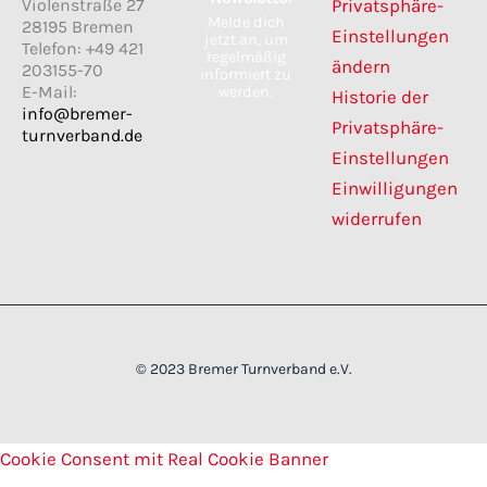
Violenstraße 27
Privatsphäre-
o
g
Melde dich
28195 Bremen
o
r
Einstellungen
jetzt an, um
k
a
Telefon: +49 421
regelmäßig
m
ändern
203155-70
informiert zu
E-Mail:
werden.
Historie der
info@bremer-
Privatsphäre-
turnverband.de
Einstellungen
Einwilligungen
widerrufen
© 2023 Bremer Turnverband e.V.
Cookie Consent mit Real Cookie Banner