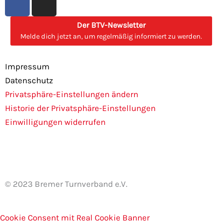
a
n
c
s
Der BTV-Newsletter
e
t
Melde dich jetzt an, um regelmäßig informiert zu werden.
b
a
o
g
Impressum
o
r
Datenschutz
k
a
Privatsphäre-Einstellungen ändern
m
Historie der Privatsphäre-Einstellungen
Einwilligungen widerrufen
© 2023 Bremer Turnverband e.V.
Cookie Consent mit Real Cookie Banner