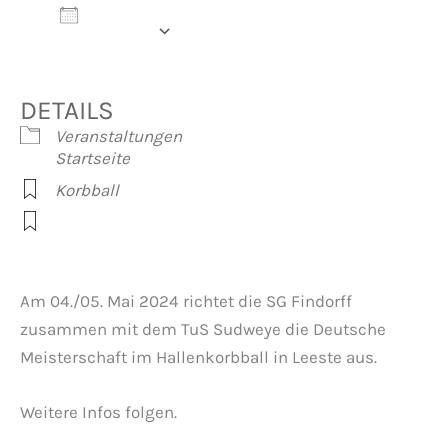
Zum
Kalender
hinzufügen
ICS herunterladen
Google Kalender
iCalendar
Office 365
Outlook Live
DETAILS
Veranstaltungen
Startseite
Korbball
Am 04./05. Mai 2024 richtet die SG Findorff
zusammen mit dem TuS Sudweye die Deutsche
Meisterschaft im Hallenkorbball in Leeste aus.
Weitere Infos folgen.