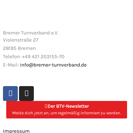
Bremer Turnverband e.V.
Violenstraße 27
28195 Bremen
Telefon: +49 421 203155-70
E-Mail:
info@bremer-turnverband.de
F
I
a
n
c
s
Der BTV-Newsletter
e
t
Melde dich jetzt an, um regelmäßig informiert zu werden.
b
a
o
g
Impressum