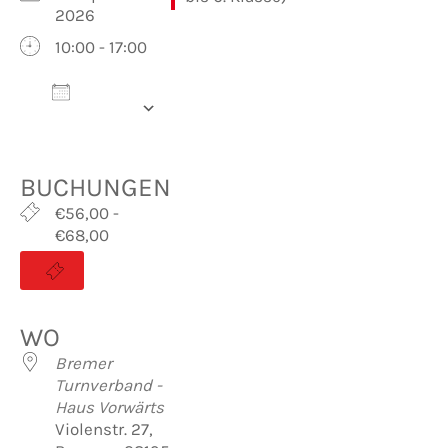
2026
10:00 - 17:00
Zum
Kalender
hinzufügen
ICS herunterladen
Google Kalender
iCalendar
Office 365
Outlook Live
BUCHUNGEN
€56,00 -
€68,00
WO
Bremer
Turnverband -
Haus Vorwärts
Violenstr. 27,