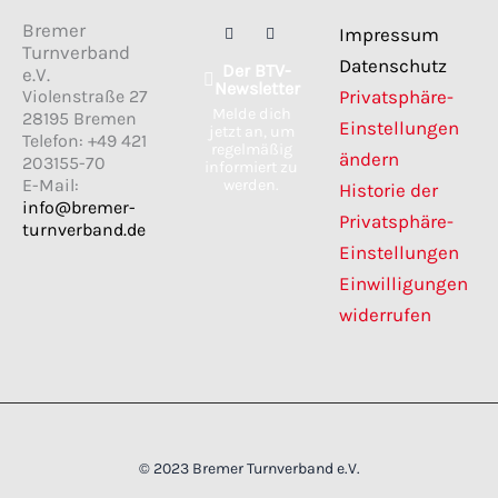
F
I
Bremer
Impressum
a
n
Turnverband
c
s
Datenschutz
Der BTV-
e
t
e.V.
Newsletter
b
a
Violenstraße 27
Privatsphäre-
o
g
Melde dich
28195 Bremen
o
r
Einstellungen
jetzt an, um
k
a
Telefon: +49 421
regelmäßig
m
ändern
203155-70
informiert zu
E-Mail:
werden.
Historie der
info@bremer-
Privatsphäre-
turnverband.de
Einstellungen
Einwilligungen
widerrufen
© 2023 Bremer Turnverband e.V.