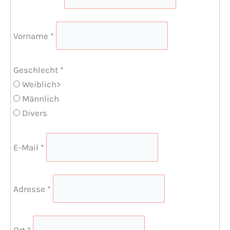
Vorname
*
Geschlecht
*
Weiblich>
Männlich
Divers
E-Mail
*
Adresse
*
Ort
*