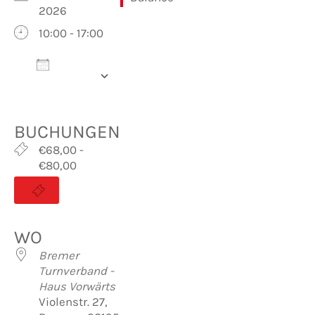
2026
10:00 - 17:00
Zum
Kalender
hinzufügen
ICS herunterladen
Google Kalender
iCalendar
Office 365
Outlook Live
BUCHUNGEN
€68,00 -
€80,00
WO
Bremer
Turnverband -
Haus Vorwärts
Violenstr. 27,