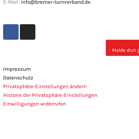
E-Mail:
info@bremer-turnverband.de
F
I
a
n
c
s
e
t
Melde dich 
b
a
o
g
Impressum
o
r
Datenschutz
k
a
Privatsphäre-Einstellungen ändern
m
Historie der Privatsphäre-Einstellungen
Einwilligungen widerrufen