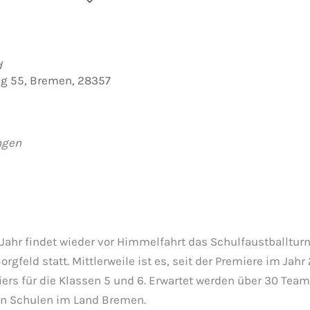
der hinzufügen
rladen
e Kalender
iCalendar
Office 365
Outlook Live
d
g 55, Bremen, 28357
ngen
Jahr findet wieder vor Himmelfahrt das Schulfaustballturn
rgfeld statt. Mittlerweile ist es, seit der Premiere im Jahr
iers für die Klassen 5 und 6. Erwartet werden über 30 Tea
en Schulen im Land Bremen.