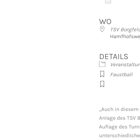
Zum Kalen
ICS herunte
Googl
WO
TSV Borgfel
Hamfhofswe
DETAILS
Veranstaltu
Faustball
„Auch in diesem 
Anlage des TSV Bo
Auflage des Turn
unterschiedlich