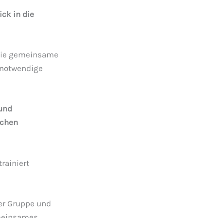
ck in die
 die gemeinsame
snotwendige
 und
ichen
rainiert
er Gruppe und
emeinsames