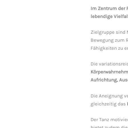
Im Zentrum der F
lebendige Vielfal
Zielgruppe sin
Bewegung zum Rh
Fähigkeiten zu e
Die variationsre
Körperwahrneh
Aufrichtung, Aus
Die Aneignung ve
gleichzeitig das
Der Tanz motivie
bietet zudem di