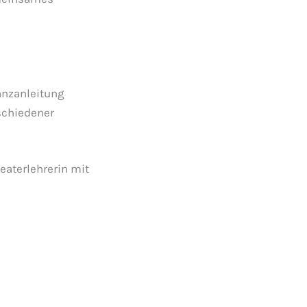
anzanleitung
rschiedener
heaterlehrerin mit