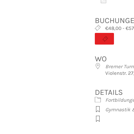
Zum Kalen
ICS herunte
Googl
BUCHUNG
€48,00 - €57
WO
Bremer Turn
Violenstr. 2
DETAILS
Fortbildung
Gymnastik 