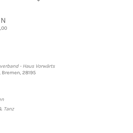
der hinzufügen
rladen
e Kalender
iCalendar
Office 365
Outlook Live
EN
,00
verband - Haus Vorwärts
7, Bremen, 28195
en
& Tanz