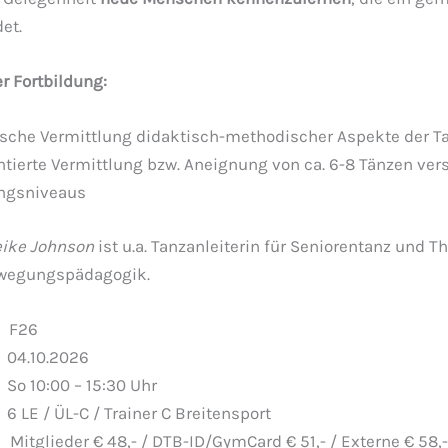
et.
r Fortbildung:
sche Vermittlung didaktisch-methodischer Aspekte der T
ntierte Vermittlung bzw. Aneignung von ca. 6-8 Tänzen ve
ngsniveaus
ike Johnson
ist u.a. Tanzanleiterin für Seniorentanz und T
wegungspädagogik.
F26
.10.2026
:00 – 15:30 Uhr
 LE / ÜL-C / Trainer C Breitensport
eder € 48,- / DTB-ID/GymCard € 51,- / Externe € 58,-