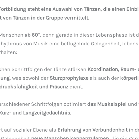
ortbildung steht eine Auswahl von Tänzen, die einen Einbli
t von Tänzen in der Gruppe vermittelt.
+
d Menschen
ab 60
,
denn gerade in dieser Lebensphase ist
ythmus von Musik eine beflügelnde Gelegenheit, leben
rhalten:
ichen Schrittfolgen der Tänze stärken
Koordination, Raum-
mung
, was sowohl der
Sturzprophylaxe
als auch der
körperl
drucksfähigkeit und Präsenz
dient.
rschiedener Schrittfolgen optimiert
das Muskelspiel
und t
Kurz- und Langzeitgedächtnis
.
rt auf sozialer Ebene als
Erfahrung von Verbundenheit
in d
e Gelegenheit
neue
Menschen kennenzulernen
, die ein g