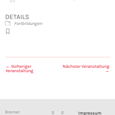
ICS herunterladen
Google Kalender
iCalendar
Office 365
Outlook Live
DETAILS
Fortbildungen
←
Vorheriger
Nächster Veranstaltung
Veranstaltung
→
F
I
Bremer
Impressum
a
n