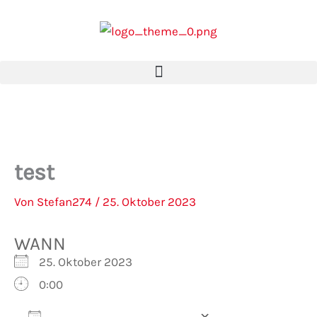
Zum
Inhalt
springen
test
Von
Stefan274
/
25. Oktober 2023
WANN
25. Oktober 2023
0:00
Zum Kalender hinzufügen