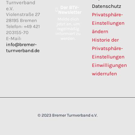
Turnverband
c
s
Datenschutz
Der BTV-
e
t
e.V.
Newsletter
b
a
Violenstraße 27
Privatsphäre-
o
g
Melde dich
28195 Bremen
o
r
Einstellungen
jetzt an, um
k
a
Telefon: +49 421
regelmäßig
m
ändern
203155-70
informiert zu
E-Mail:
werden.
Historie der
info@bremer-
Privatsphäre-
turnverband.de
Einstellungen
Einwilligungen
widerrufen
© 2023 Bremer Turnverband e.V.