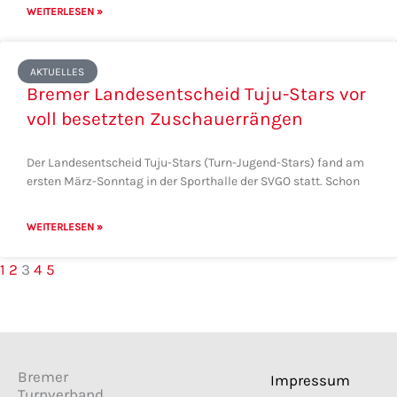
WEITERLESEN »
AKTUELLES
Bremer Landesentscheid Tuju-Stars vor
voll besetzten Zuschauerrängen
Der Landesentscheid Tuju-Stars (Turn-Jugend-Stars) fand am
ersten März-Sonntag in der Sporthalle der SVGO statt. Schon
WEITERLESEN »
1
2
3
4
5
F
I
Bremer
Impressum
a
n
Turnverband