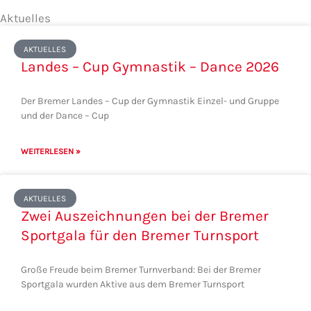
Aktuelles
S
S
S
S
S
AKTUELLES
e
e
e
e
e
Landes – Cup Gymnastik – Dance 2026
i
i
i
i
i
t
t
t
t
t
Der Bremer Landes – Cup der Gymnastik Einzel- und Gruppe
e
e
e
e
e
und der Dance – Cup
WEITERLESEN »
AKTUELLES
Zwei Auszeichnungen bei der Bremer
Sportgala für den Bremer Turnsport
Große Freude beim Bremer Turnverband: Bei der Bremer
Sportgala wurden Aktive aus dem Bremer Turnsport