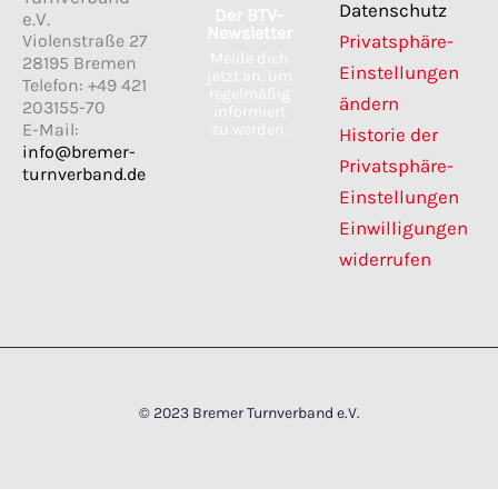
c
s
Datenschutz
Der BTV-
e
t
e.V.
Newsletter
b
a
Violenstraße 27
Privatsphäre-
o
g
Melde dich
28195 Bremen
o
r
Einstellungen
jetzt an, um
k
a
Telefon: +49 421
regelmäßig
m
ändern
203155-70
informiert
E-Mail:
zu werden.
Historie der
info@bremer-
Privatsphäre-
turnverband.de
Einstellungen
Einwilligungen
widerrufen
© 2023 Bremer Turnverband e.V.