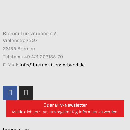
Bremer Turnverband e.V.
Violenstraße 27
28195 Bremen
Telefon: +49 421 203155-70
E-Mail:
info@bremer-turnverband.de
F
I
a
n
c
s
Der BTV-Newsletter
e
t
Melde dich jetzt an, um regelmäßig informiert zu werden.
b
a
o
g
Impressum