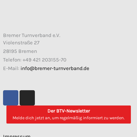
Bremer Turnverband e.V.
Violenstraße 27
28195 Bremen
Telefon: +49 421 203155-70
E-Mail:
info@bremer-turnverband.de
F
I
a
n
c
s
Der BTV-Newsletter
e
t
Melde dich jetzt an, um regelmäßig informiert zu werden.
b
a
o
g
Impressum