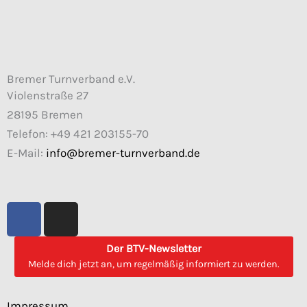
Bremer Turnverband e.V.
Violenstraße 27
28195 Bremen
Telefon: +49 421 203155-70
E-Mail:
info@bremer-turnverband.de
F
I
a
n
c
s
Der BTV-Newsletter
e
t
Melde dich jetzt an, um regelmäßig informiert zu werden.
b
a
o
g
Impressum