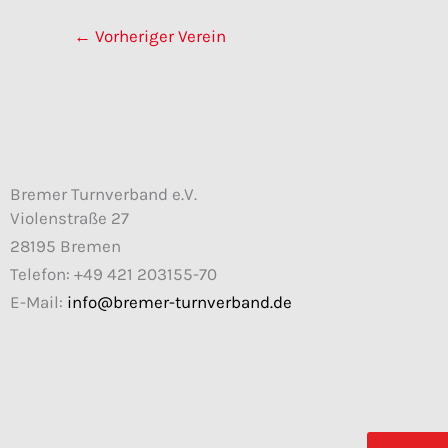
←
Vorheriger Verein
Bremer Turnverband e.V.
Violenstraße 27
28195 Bremen
Telefon: +49 421 203155-70
E-Mail:
info@bremer-turnverband.de
F
I
a
n