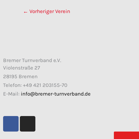
←
Vorheriger Verein
Bremer Turnverband e.V.
Violenstraße 27
28195 Bremen
Telefon: +49 421 203155-70
E-Mail:
info@bremer-turnverband.de
F
I
a
n
c
s