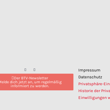
F
I
Impressum
a
n
c
s
Datenschutz
Der BTV-Newsletter
e
t
Melde dich jetzt an, um regelmäßig
b
a
Privatsphäre-Ei
o
g
informiert zu werden.
o
r
Historie der Pri
k
a
m
Einwilligungen 