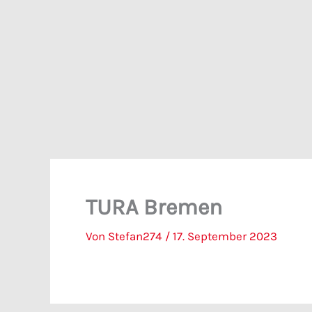
Zum
Inhalt
springen
TURA Bremen
Von
Stefan274
/
17. September 2023