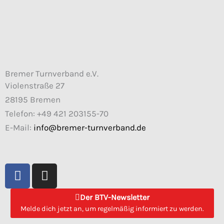
Bremer Turnverband e.V.
Violenstraße 27
28195 Bremen
Telefon: +49 421 203155-70
E-Mail:
info@bremer-turnverband.de
F
I
a
n
c
s
Der BTV-Newsletter
e
t
Melde dich jetzt an, um regelmäßig informiert zu werden.
b
a