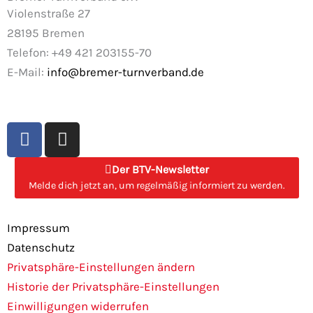
Violenstraße 27
28195 Bremen
Telefon: +49 421 203155-70
E-Mail:
info@bremer-turnverband.de
F
I
a
n
c
s
Der BTV-Newsletter
e
t
Melde dich jetzt an, um regelmäßig informiert zu werden.
b
a
o
g
Impressum
o
r
Datenschutz
k
a
Privatsphäre-Einstellungen ändern
m
Historie der Privatsphäre-Einstellungen
Einwilligungen widerrufen