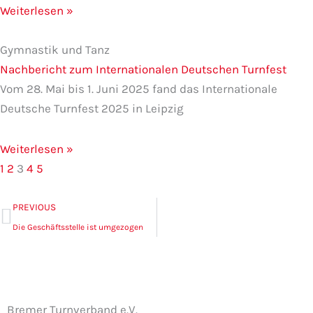
Weiterlesen »
Gymnastik und Tanz
Nachbericht zum Internationalen Deutschen Turnfest
Vom 28. Mai bis 1. Juni 2025 fand das Internationale
Deutsche Turnfest 2025 in Leipzig
Weiterlesen »
1
2
3
4
5
Zurück
PREVIOUS
Die Geschäftsstelle ist umgezogen
Bremer Turnverband e.V.