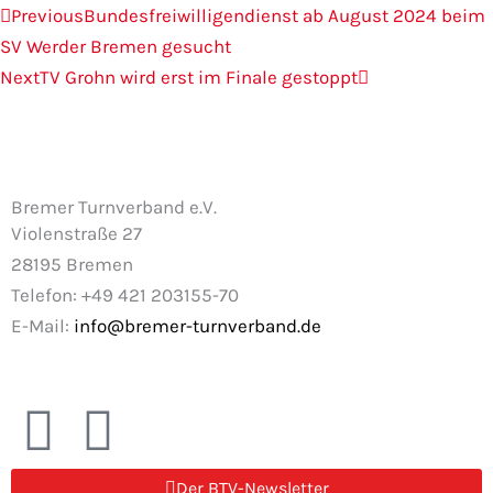
Zurück
Nächster
Previous
Bundesfreiwilligendienst ab August 2024 beim
SV Werder Bremen gesucht
Next
TV Grohn wird erst im Finale gestoppt
Bremer Turnverband e.V.
Violenstraße 27
28195 Bremen
Telefon: +49 421 203155-70
E-Mail:
info@bremer-turnverband.de
F
I
a
n
Der BTV-Newsletter