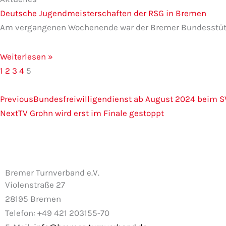
Deutsche Jugendmeisterschaften der RSG in Bremen
Am vergangenen Wochenende war der Bremer Bundesstütz
Weiterlesen »
1
2
3
4
5
Zurück
Nächster
Previous
Bundesfreiwilligendienst ab August 2024 beim 
Next
TV Grohn wird erst im Finale gestoppt
Bremer Turnverband e.V.
Violenstraße 27
28195 Bremen
Telefon: +49 421 203155-70