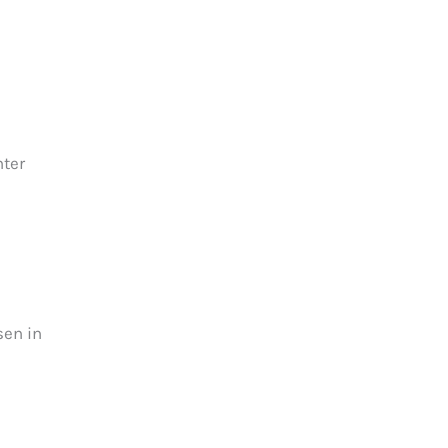
nter
sen in