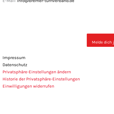
E-Mail:
info@bremer-turnverband.de
F
I
a
n
Melde dich 
c
s
Impressum
e
t
Datenschutz
b
a
Privatsphäre-Einstellungen ändern
Historie der Privatsphäre-Einstellungen
o
g
Einwilligungen widerrufen
o
r
k
a