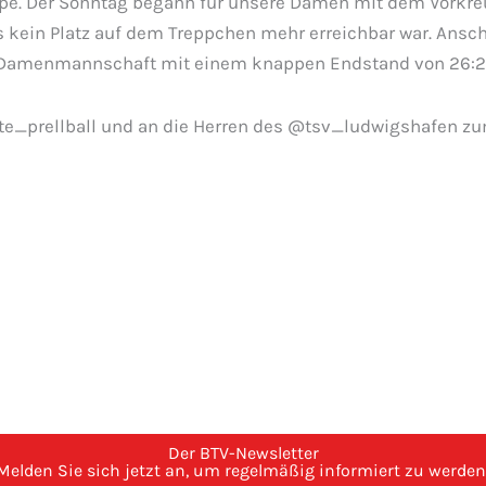
Gruppe. Der Sonntag begann für unsere Damen mit dem Vork
ss kein Platz auf dem Treppchen mehr erreichbar war. Ansc
 Damenmannschaft mit einem knappen Endstand von 26:27 u
prellball und an die Herren des @tsv_ludwigshafen zum 
Der BTV-Newsletter
Melden Sie sich jetzt an, um regelmäßig informiert zu werden