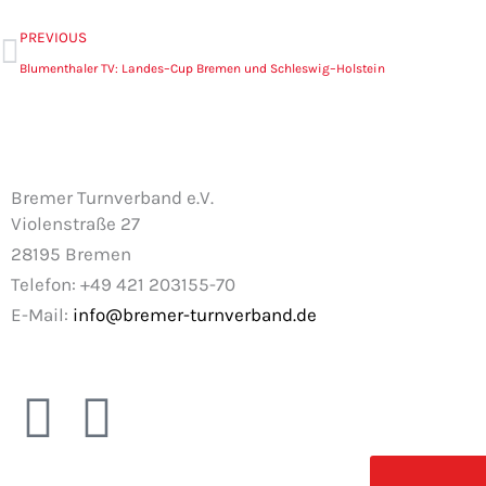
Zurück
PREVIOUS
Blumenthaler TV: Landes–Cup Bremen und Schleswig–Holstein
Bremer Turnverband e.V.
Violenstraße 27
28195 Bremen
Telefon: +49 421 203155-70
E-Mail:
info@bremer-turnverband.de
F
I
a
n