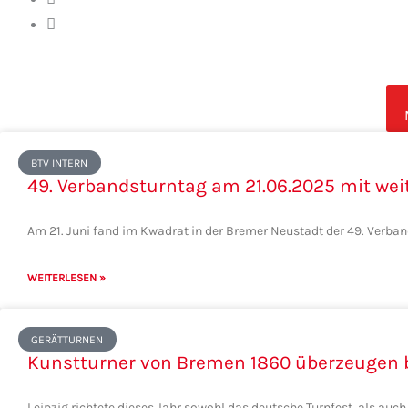
Seite
Seite
Seite
Seite
Seite
BTV INTERN
49. Verbandsturntag am 21.06.2025 mit we
Am 21. Juni fand im Kwadrat in der Bremer Neustadt der 49. Verba
WEITERLESEN »
GERÄTTURNEN
Kunstturner von Bremen 1860 überzeugen b
Leipzig richtete dieses Jahr sowohl das deutsche Turnfest, als au