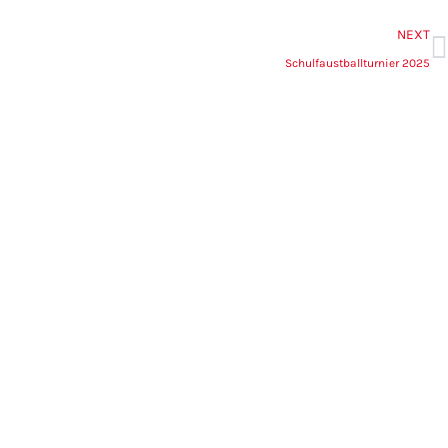
N
NEXT
Schulfaustballturnier 2025