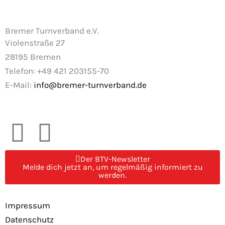
Bremer Turnverband e.V.
Violenstraße 27
28195 Bremen
Telefon: +49 421 203155-70
E-Mail:
info@bremer-turnverband.de
F
I
a
n
Der BTV-Newsletter
Melde dich jetzt an, um regelmäßig informiert zu
c
s
werden.
e
t
Impressum
Datenschutz