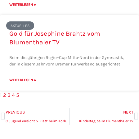
WEITERLESEN »
AKTUELLES
Gold für Josephine Brahtz vom
Blumenthaler TV
Beim diesjährigen Regio–Cup Mitte-Nord in der Gymnastik,
der in diesem Jahr vom Bremer Turnverband ausgerichtet
WEITERLESEN »
1
2
3
4
5
Zurück
N
PREVIOUS
NEXT
C-Jugend erreicht 5. Platz beim Korbball Nachwuchspokal AK 14/15
Kindertag beim Blumenthaler TV