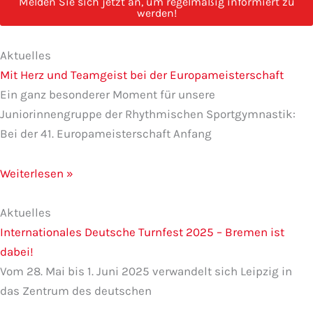
Melden Sie sich jetzt an, um regelmäßig informiert zu
werden!
Seite
Seite
Seite
Seite
Seite
Aktuelles
Mit Herz und Teamgeist bei der Europameisterschaft
Ein ganz besonderer Moment für unsere
Juniorinnengruppe der Rhythmischen Sportgymnastik:
Bei der 41. Europameisterschaft Anfang
Weiterlesen »
Aktuelles
Internationales Deutsche Turnfest 2025 – Bremen ist
dabei!
Vom 28. Mai bis 1. Juni 2025 verwandelt sich Leipzig in
das Zentrum des deutschen