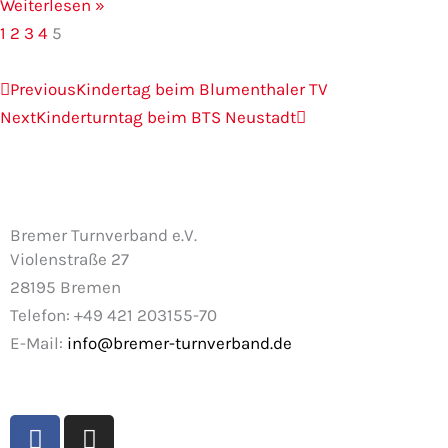
Weiterlesen »
1
2
3
4
5
Zurück
Nächster
Previous
Kindertag beim Blumenthaler TV
Next
Kinderturntag beim BTS Neustadt
Bremer Turnverband e.V.
Violenstraße 27
28195 Bremen
Telefon: +49 421 203155-70
E-Mail:
info@bremer-turnverband.de
F
I