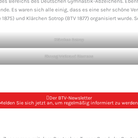
s Bereichs des Deutschen Gymnastik-Abzeichens. Ebenfall
 Es waren sich alle einig, dass es eine sehr schöne Vera
75) und Klärchen Sotrop (BTV 1877) organisiert wurde. Sch
Klärchen Sotrop
Ehrung Waltraud Siemens
Der BTV-Newsletter
Melden Sie sich jetzt an, um regelmäßig informiert zu werden