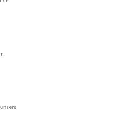
chen
en
 unsere