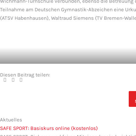
Wichmann-Turnschule verbunden, ebenso die Betreuung de
Teilnahme am Deutschen Gymnastik-Abzeichen eine Urkunde.
(ATSV Habenhausen), Waltraud Siemens (TV Bremen-Walle 18
Diesen Beitrag teilen:
Seite
Seite
Seite
Seite
Seite
Aktuelles
SAFE SPORT: Basiskurs online (kostenlos)