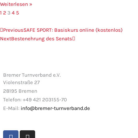
Weiterlesen »
1
2
3
4
5
Zurück
Nächster
Previous
SAFE SPORT: Basiskurs online (kostenlos)
Next
Bestenehrung des Senats
Bremer Turnverband e.V.
Violenstraße 27
28195 Bremen
Telefon: +49 421 203155-70
E-Mail:
info@bremer-turnverband.de
F
I