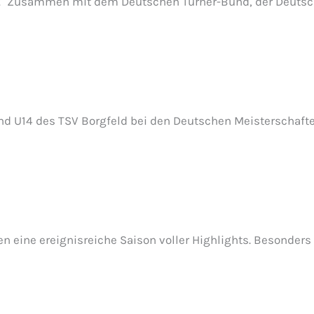
tig! Zusammen mit dem Deutschen Turner-Bund, der Deuts
d U14 des TSV Borgfeld bei den Deutschen Meisterschaft
 eine ereignisreiche Saison voller Highlights. Besonders