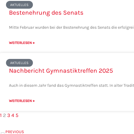
AKTUELLES
Bestenehrung des Senats
Mitte Februar wurden bei der Bestenehrung des Senats die erfolgre
WEITERLESEN »
AKTUELLES
Nachbericht Gymnastiktreffen 2025
Auch in diesem Jahr fand das Gymnastiktreffen statt. In alter Tra
WEITERLESEN »
1
2
3
4
5
Zurück
PREVIOUS