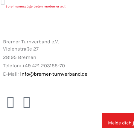
Spielmannszüge treten moderner auf.
Bremer Turnverband e.V.
Violenstraße 27
28195 Bremen
Telefon: +49 421 203155-70
E-Mail:
info@bremer-turnverband.de
F
I
a
n
Melde dich 
c
s