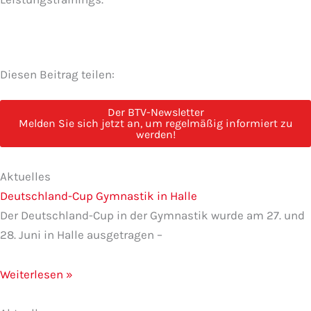
Diesen Beitrag teilen:
Der BTV-Newsletter
Melden Sie sich jetzt an, um regelmäßig informiert zu
werden!
Seite
Seite
Seite
Seite
Seite
Aktuelles
Deutschland-Cup Gymnastik in Halle
Der Deutschland-Cup in der Gymnastik wurde am 27. und
28. Juni in Halle ausgetragen –
Weiterlesen »