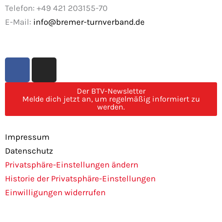
Telefon: +49 421 203155-70
E-Mail:
info@bremer-turnverband.de
F
I
a
n
c
s
Der BTV-Newsletter
e
t
Melde dich jetzt an, um regelmäßig informiert zu
werden.
b
a
o
g
o
r
Impressum
k
a
Datenschutz
m
Privatsphäre-Einstellungen ändern
Historie der Privatsphäre-Einstellungen
Einwilligungen widerrufen