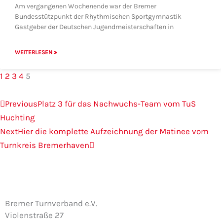
Am vergangenen Wochenende war der Bremer
Bundesstützpunkt der Rhythmischen Sportgymnastik
Gastgeber der Deutschen Jugendmeisterschaften in
WEITERLESEN »
1
2
3
4
5
Zurück
Nächster
Previous
Platz 3 für das Nachwuchs-Team vom TuS
Huchting
Next
Hier die komplette Aufzeichnung der Matinee vom
Turnkreis Bremerhaven
Bremer Turnverband e.V.
Violenstraße 27