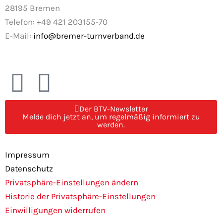
28195 Bremen
Telefon: +49 421 203155-70
E-Mail:
info@bremer-turnverband.de
F
I
a
n
Der BTV-Newsletter
Melde dich jetzt an, um regelmäßig informiert zu
c
s
werden.
e
t
Impressum
Datenschutz
b
a
Privatsphäre-Einstellungen ändern
Historie der Privatsphäre-Einstellungen
o
g
Einwilligungen widerrufen