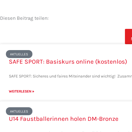
Diesen Beitrag teilen:
Seite
Seite
Seite
Seite
Seite
AKTUELLES
SAFE SPORT: Basiskurs online (kostenlos)
SAFE SPORT: Sicheres und faires Miteinander sind wichtig! Zusa
WEITERLESEN »
AKTUELLES
U14 Faustballerinnen holen DM-Bronze