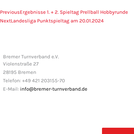
Zurück
Nächster
Previous
Ergebnisse 1. + 2. Spieltag Prellball Hobbyrunde
Next
Landesliga Punktspieltag am 20.01.2024
Bremer Turnverband e.V.
Violenstraße 27
28195 Bremen
Telefon: +49 421 203155-70
E-Mail:
info@bremer-turnverband.de
F
I
a
n