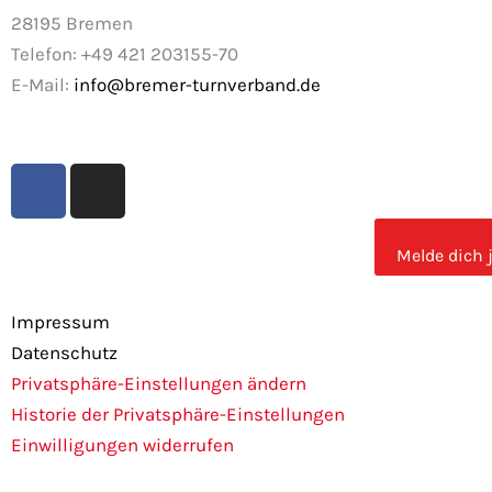
28195 Bremen
Telefon: +49 421 203155-70
E-Mail:
info@bremer-turnverband.de
F
I
a
n
c
s
e
t
Melde dich 
b
a
o
g
Impressum
o
r
Datenschutz
k
a
Privatsphäre-Einstellungen ändern
m
Historie der Privatsphäre-Einstellungen
Einwilligungen widerrufen