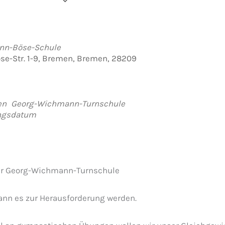
der hinzufügen
rladen
e Kalender
iCalendar
Office 365
Outlook Live
nn-Böse-Schule
e-Str. 1-9, Bremen, Bremen, 28209
en
Georg-Wichmann-Turnschule
ungsdatum
er Georg-Wichmann-Turnschule
ann es zur Herausforderung werden.