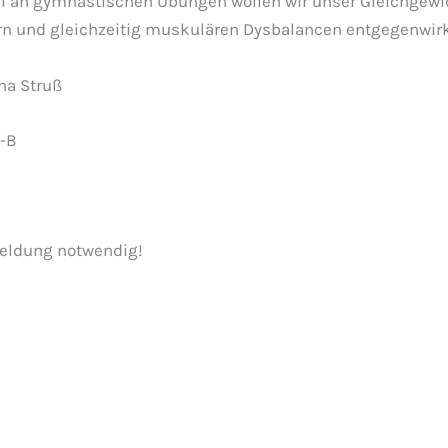
hl an gymnastischen Übungen wollen wir unser Gleichgew
rn und gleichzeitig muskulären Dysbalancen entgegenwir
ina Struß
-B
meldung notwendig!