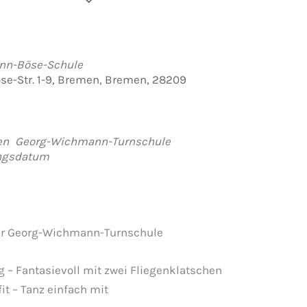
der hinzufügen
rladen
e Kalender
iCalendar
Office 365
Outlook Live
nn-Böse-Schule
e-Str. 1-9, Bremen, Bremen, 28209
en
Georg-Wichmann-Turnschule
ungsdatum
er Georg-Wichmann-Turnschule
ig – Fantasievoll mit zwei Fliegenklatschen
fit – Tanz einfach mit