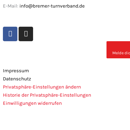
E-Mail:
info@bremer-turnverband.de
F
I
a
n
c
s
e
t
Melde dic
b
a
o
g
Impressum
o
r
Datenschutz
k
a
Privatsphäre-Einstellungen ändern
m
Historie der Privatsphäre-Einstellungen
Einwilligungen widerrufen