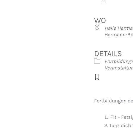
Zum Kalen
ICS herunte
Googl
WO
Halle Herma
Hermann-Bös
DETAILS
Fortbildung
Veranstalt
Fortbildungen d
Fit – Fetz
Tanz dich 