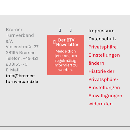
F
I
Bremer
Impressum
a
n
Turnverband
c
s
Datenschutz
Der BTV-
e
t
e.V.
Newsletter
b
a
Violenstraße 27
Privatsphäre-
o
g
Melde dich
28195 Bremen
o
r
Einstellungen
jetzt an, um
k
a
Telefon: +49 421
regelmäßig
m
ändern
203155-70
informiert zu
E-Mail:
werden.
Historie der
info@bremer-
Privatsphäre-
turnverband.de
Einstellungen
Einwilligungen
widerrufen