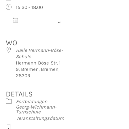
15:30 - 18:00
Zum Kalender
hinzufügen
ICS herunterladen
Google Kalender
iCalendar
Office 365
Outlook Live
WO
Halle Hermann-Böse-
Schule
Hermann-Böse-Str. 1-
9, Bremen, Bremen,
28209
DETAILS
Fortbildungen
Georg-Wichmann-
Turnschule
Veranstaltungsdatum