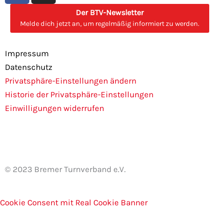
c
s
Der BTV-Newsletter
e
t
Melde dich jetzt an, um regelmäßig informiert zu werden.
b
a
o
g
Impressum
o
r
Datenschutz
k
a
Privatsphäre-Einstellungen ändern
m
Historie der Privatsphäre-Einstellungen
Einwilligungen widerrufen
© 2023 Bremer Turnverband e.V.
Cookie Consent mit Real Cookie Banner