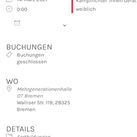
0:00
Zum Kalender
hinzufügen
ICS herunterladen
Google Kalender
iCalendar
Office 365
Outlook Live
BUCHUNGEN
Buchungen
geschlossen
WO
Mehrgenerationenhalle
OT Bremen
Walliser Str. 119, 28325
Bremen
DETAILS
Fortbildungen