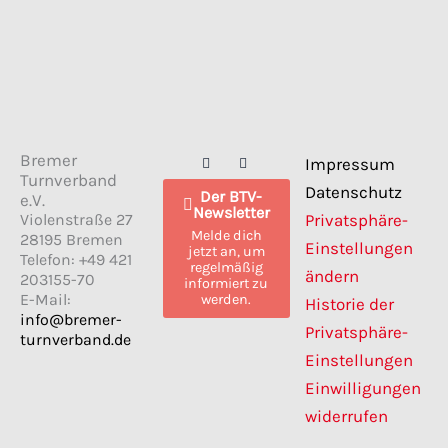
F
I
Bremer
Impressum
a
n
Turnverband
c
s
Datenschutz
Der BTV-
e
t
e.V.
Newsletter
b
a
Violenstraße 27
Privatsphäre-
o
g
Melde dich
28195 Bremen
o
r
Einstellungen
jetzt an, um
k
a
Telefon: +49 421
regelmäßig
m
ändern
203155-70
informiert zu
E-Mail:
werden.
Historie der
info@bremer-
Privatsphäre-
turnverband.de
Einstellungen
Einwilligungen
widerrufen