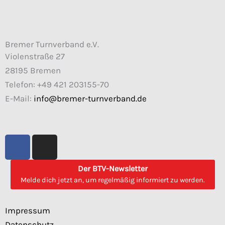
Bremer Turnverband e.V.
Violenstraße 27
28195 Bremen
Telefon: +49 421 203155-70
E-Mail:
info@bremer-turnverband.de
F
I
a
n
c
s
Der BTV-Newsletter
e
t
Melde dich jetzt an, um regelmäßig informiert zu werden.
b
a
o
g
Impressum
o
r
Datenschutz