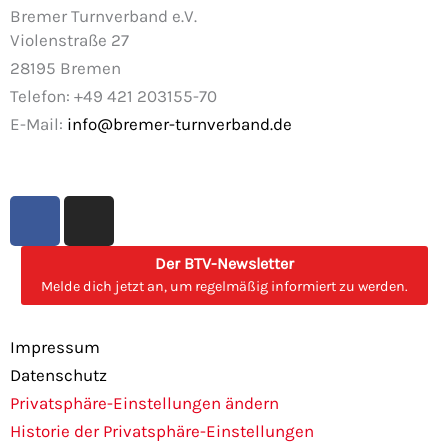
Bremer Turnverband e.V.
Violenstraße 27
28195 Bremen
Telefon: +49 421 203155-70
E-Mail:
info@bremer-turnverband.de
F
I
a
n
c
s
Der BTV-Newsletter
e
t
Melde dich jetzt an, um regelmäßig informiert zu werden.
b
a
o
g
Impressum
o
r
Datenschutz
k
a
Privatsphäre-Einstellungen ändern
m
Historie der Privatsphäre-Einstellungen