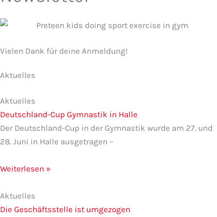
Vielen Dank für deine Anmeldung!
Aktuelles
S
S
S
S
S
e
e
e
e
e
Aktuelles
i
i
i
i
i
Deutschland-Cup Gymnastik in Halle
t
t
t
t
t
Der Deutschland-Cup in der Gymnastik wurde am 27. und
e
e
e
e
e
28. Juni in Halle ausgetragen –
Weiterlesen »
Aktuelles
Die Geschäftsstelle ist umgezogen