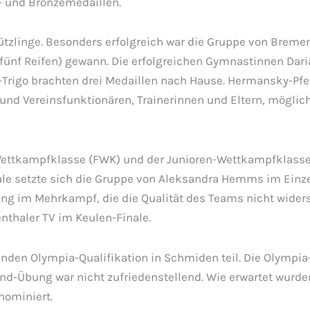
er- und Bronzemedaillen.
tzlinge. Besonders erfolgreich war die Gruppe von Bremen 1
ünf Reifen) gewann. Die erfolgreichen Gymnastinnen Daria 
-Trigo brachten drei Medaillen nach Hause. Hermansky-Pfen
 und Vereinsfunktionären, Trainerinnen und Eltern, möglich
ettkampfklasse (FWK) und der Junioren-Wettkampfklasse (
e setzte sich die Gruppe von Aleksandra Hemms im Einzelfi
ng im Mehrkampf, die die Qualität des Teams nicht widersp
thaler TV im Keulen-Finale.
den Olympia-Qualifikation in Schmiden teil. Die Olympia-T
and-Übung war nicht zufriedenstellend. Wie erwartet wurd
nominiert.