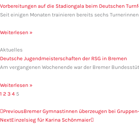
Vorbereitungen auf die Stadiongala beim Deutschen Turnfe
Seit einigen Monaten trainieren bereits sechs Turnerin
Weiterlesen »
Aktuelles
Deutsche Jugendmeisterschaften der RSG in Bremen
Am vergangenen Wochenende war der Bremer Bundesstütz
Weiterlesen »
1
2
3
4
5
Zurück
Nächster
Previous
Bremer Gymnastinnen überzeugen bei Gruppen-M
Next
Einzelsieg für Karina Schönmaier