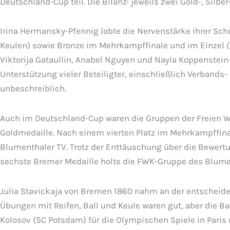
Deutschland-Cup teil. Die Bilanz: jeweils zwei Gold-, Silb
Irina Hermansky-Pfennig lobte die Nervenstärke ihrer Schü
Keulen) sowie Bronze im Mehrkampffinale und im Einzel (f
Viktorija Gataullin, Anabel Nguyen und Nayla Koppenstein
Unterstützung vieler Beteiligter, einschließlich Verbands-
unbeschreiblich.
Auch im Deutschland-Cup waren die Gruppen der Freien W
Goldmedaille. Nach einem vierten Platz im Mehrkampffinal
Blumenthaler TV. Trotz der Enttäuschung über die Bewertu
sechste Bremer Medaille holte die FWK-Gruppe des Blumen
Julia Stavickaja von Bremen 1860 nahm an der entscheiden
Übungen mit Reifen, Ball und Keule waren gut, aber die B
Kolosov (SC Potsdam) für die Olympischen Spiele in Paris 