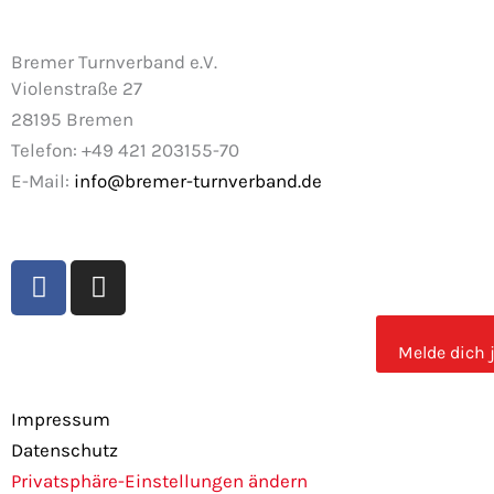
Bremer Turnverband e.V.
Violenstraße 27
28195 Bremen
Telefon: +49 421 203155-70
E-Mail:
info@bremer-turnverband.de
F
I
a
n
c
s
e
t
Melde dich 
b
a
o
g
Impressum
o
r
Datenschutz
k
a
Privatsphäre-Einstellungen ändern
m