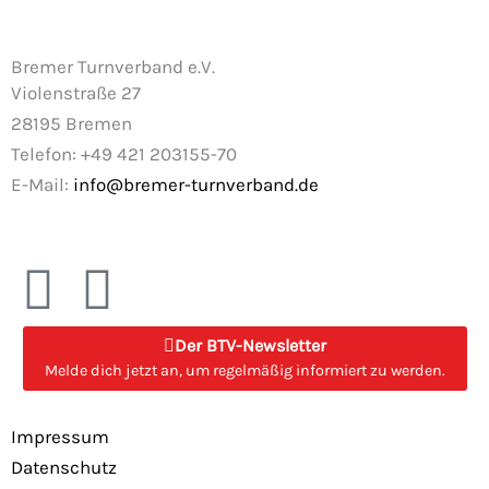
Bremer Turnverband e.V.
Violenstraße 27
28195 Bremen
Telefon: +49 421 203155-70
E-Mail:
info@bremer-turnverband.de
F
I
a
n
Der BTV-Newsletter
Melde dich jetzt an, um regelmäßig informiert zu werden.
c
s
e
t
Impressum
Datenschutz