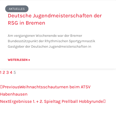
AKTUELLES
Deutsche Jugendmeisterschaften der
RSG in Bremen
Am vergangenen Wochenende war der Bremer
Bundesstützpunkt der Rhythmischen Sportgymnastik
Gastgeber der Deutschen Jugendmeisterschaften in
WEITERLESEN »
1
2
3
4
5
Zurück
Näch
Previous
Weihnachtsschauturnen beim ATSV
Habenhausen
Next
Ergebnisse 1. + 2. Spieltag Prellball Hobbyrunde