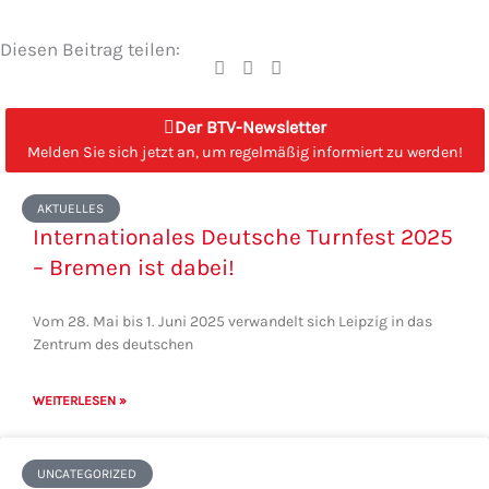
Diesen Beitrag teilen:
Der BTV-Newsletter
Melden Sie sich jetzt an, um regelmäßig informiert zu werden!
Seite
Seite
Seite
Seite
Seite
AKTUELLES
Internationales Deutsche Turnfest 2025
– Bremen ist dabei!
Vom 28. Mai bis 1. Juni 2025 verwandelt sich Leipzig in das
Zentrum des deutschen
WEITERLESEN »
UNCATEGORIZED