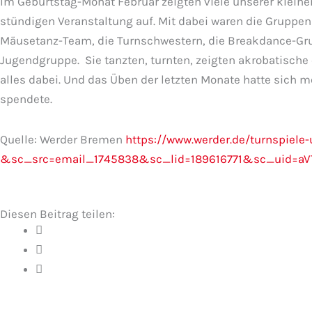
Im Geburtstag-Monat Februar zeigten viele unserer kleine
stündigen Veranstaltung auf. Mit dabei waren die Gruppen
Mäusetanz-Team, die Turnschwestern, die Breakdance-Gr
Jugendgruppe. Sie tanzten, turnten, zeigten akrobatisch
alles dabei. Und das Üben der letzten Monate hatte sich me
spendete.
Quelle: Werder Bremen
https://www.werder.de/turnspiele
&sc_src=email_1745838&sc_lid=189616771&sc_uid=aV
Diesen Beitrag teilen: