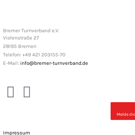
Bremer Turnverband e.V.
Violenstraße 27
28195 Bremen
Telefon: +49 421 203155-70
E-Mail:
info@bremer-turnverband.de
F
I
a
n
Melde dic
c
s
Impressum