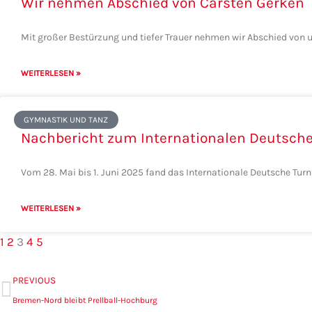
Wir nehmen Abschied von Carsten Gerken
Mit großer Bestürzung und tiefer Trauer nehmen wir Abschied von u
WEITERLESEN »
GYMNASTIK UND TANZ
Nachbericht zum Internationalen Deutsche
Vom 28. Mai bis 1. Juni 2025 fand das Internationale Deutsche Turn
WEITERLESEN »
1
2
3
4
5
Zurück
PREVIOUS
Bremen-Nord bleibt Prellball-Hochburg