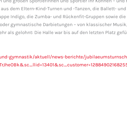
n und großen Sportlerinnen und Sportler ihr Können – und
 aus dem Eltern-Kind-Turnen und -Tanzen, die Ballett- und
uppe Indigo, die Zumba- und Rückenfit-Gruppen sowie di
e oder gymnastische Darbietungen – von klassischer Musik
hr als gelohnt: Die Halle war bis auf den letzten Platz gef
-und-gymnastik/aktuell/news-berichte/jubilaeumsturnsch
TrJheOBk&sc_llid=13401&sc_customer=1288490216825