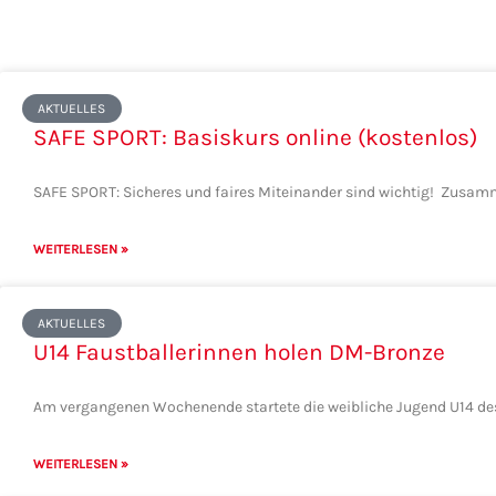
Seite
Seite
Seite
Seite
Seite
AKTUELLES
SAFE SPORT: Basiskurs online (kostenlos)
SAFE SPORT: Sicheres und faires Miteinander sind wichtig! Zusa
WEITERLESEN »
AKTUELLES
U14 Faustballerinnen holen DM-Bronze
Am vergangenen Wochenende startete die weibliche Jugend U14 des
WEITERLESEN »