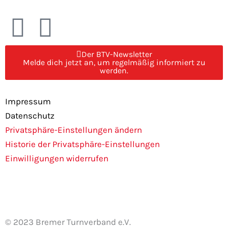
F
I
a
n
Der BTV-Newsletter
Melde dich jetzt an, um regelmäßig informiert zu
c
s
werden.
e
t
Impressum
Datenschutz
b
a
Privatsphäre-Einstellungen ändern
Historie der Privatsphäre-Einstellungen
o
g
Einwilligungen widerrufen
o
r
k
a
© 2023 Bremer Turnverband e.V.