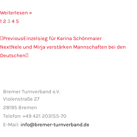
Weiterlesen »
1
2
3
4
5
Zurück
Nächster
Previous
Einzelsieg für Karina Schönmaier
Next
Nele und Mirja verstärken Mannschaften bei den
Deutschen
Bremer Turnverband e.V.
Violenstraße 27
28195 Bremen
Telefon: +49 421 203155-70
E-Mail:
info@bremer-turnverband.de