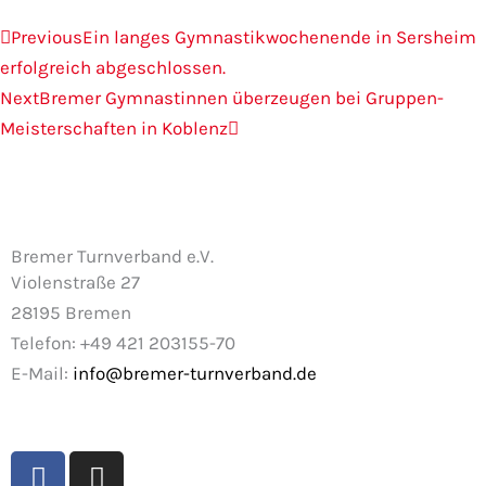
Zurück
Nächster
Previous
Ein langes Gymnastikwochenende in Sersheim
erfolgreich abgeschlossen.
Next
Bremer Gymnastinnen überzeugen bei Gruppen-
Meisterschaften in Koblenz
Bremer Turnverband e.V.
Violenstraße 27
28195 Bremen
Telefon: +49 421 203155-70
E-Mail:
info@bremer-turnverband.de
F
I