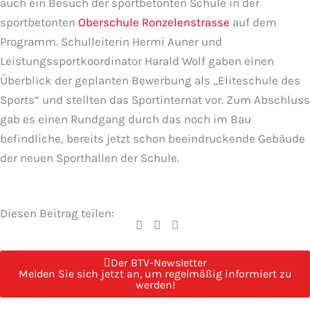
auch ein Besuch der sportbetonten Schule in der
sportbetonten
Oberschule Ronzelenstrasse
auf dem
Programm. Schulleiterin Hermi Auner und
Leistungssportkoordinator Harald Wolf gaben einen
Überblick der geplanten Bewerbung als „Eliteschule des
Sports“ und stellten das Sportinternat vor. Zum Abschluss
gab es einen Rundgang durch das noch im Bau
befindliche, bereits jetzt schon beeindruckende Gebäude
der neuen Sporthallen der Schule.
Diesen Beitrag teilen:
Der BTV-Newsletter
Melden Sie sich jetzt an, um regelmäßig informiert zu
werden!
Seite
Seite
Seite
Seite
Seite