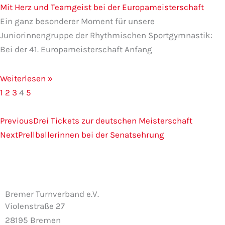
Mit Herz und Teamgeist bei der Europameisterschaft
Ein ganz besonderer Moment für unsere
Juniorinnengruppe der Rhythmischen Sportgymnastik:
Bei der 41. Europameisterschaft Anfang
Weiterlesen »
1
2
3
4
5
Zurück
Nächster
Previous
Drei Tickets zur deutschen Meisterschaft
Next
Prellballerinnen bei der Senatsehrung
Bremer Turnverband e.V.
Violenstraße 27
28195 Bremen