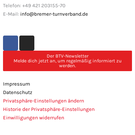
Telefon: +49 421 203155-70
E-Mail:
info@bremer-turnverband.de
F
I
a
n
c
s
Der BTV-Newsletter
e
t
Melde dich jetzt an, um regelmäßig informiert zu
werden.
b
a
o
g
o
r
Impressum
k
a
Datenschutz
m
Privatsphäre-Einstellungen ändern
Historie der Privatsphäre-Einstellungen
Einwilligungen widerrufen