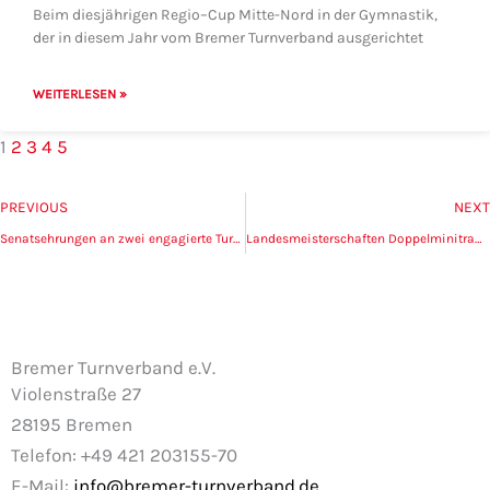
Beim diesjährigen Regio–Cup Mitte-Nord in der Gymnastik,
der in diesem Jahr vom Bremer Turnverband ausgerichtet
WEITERLESEN »
1
2
3
4
5
Zurück
PREVIOUS
NEXT
Senatsehrungen an zwei engagierte Turnfrauen
Landesmeisterschaften Doppelminitramp 2025
Bremer Turnverband e.V.
Violenstraße 27
28195 Bremen
Telefon: +49 421 203155-70
E-Mail:
info@bremer-turnverband.de