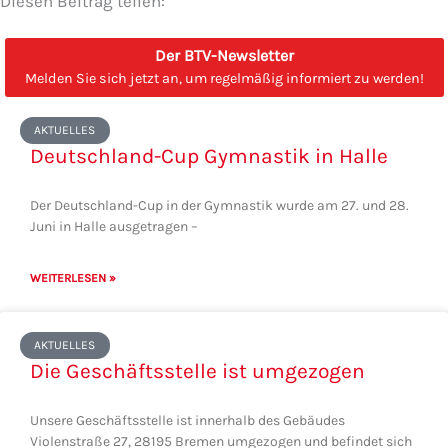
Diesen Beitrag teilen:
Der BTV-Newsletter
Melden Sie sich jetzt an, um regelmäßig informiert zu werden!
Seite
Seite
Seite
Seite
Seite
AKTUELLES
Deutschland-Cup Gymnastik in Halle
Der Deutschland-Cup in der Gymnastik wurde am 27. und 28.
Juni in Halle ausgetragen –
WEITERLESEN »
AKTUELLES
Die Geschäftsstelle ist umgezogen
Unsere Geschäftsstelle ist innerhalb des Gebäudes
Violenstraße 27, 28195 Bremen umgezogen und befindet sich