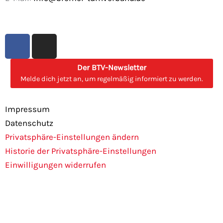
F
I
a
n
c
s
Der BTV-Newsletter
e
t
Melde dich jetzt an, um regelmäßig informiert zu werden.
b
a
o
g
Impressum
o
r
Datenschutz
k
a
Privatsphäre-Einstellungen ändern
m
Historie der Privatsphäre-Einstellungen
Einwilligungen widerrufen