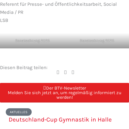
Referent für Presse- und Öffentlichkeitsarbeit, Social
Media / PR
LSB
Senatsehrung 2025
Senatsehrung 2025
Diesen Beitrag teilen:
Der BTV-Newsletter
Melden Sie sich jetzt an, um regelmäßig informiert zu
werden!
Seite
Seite
Seite
Seite
Seite
AKTUELLES
Deutschland-Cup Gymnastik in Halle