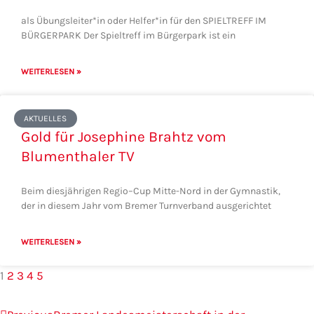
als Übungsleiter*in oder Helfer*in für den SPIELTREFF IM
BÜRGERPARK Der Spieltreff im Bürgerpark ist ein
WEITERLESEN »
AKTUELLES
Gold für Josephine Brahtz vom
Blumenthaler TV
Beim diesjährigen Regio–Cup Mitte-Nord in der Gymnastik,
der in diesem Jahr vom Bremer Turnverband ausgerichtet
WEITERLESEN »
1
2
3
4
5
Zurück
Nächster