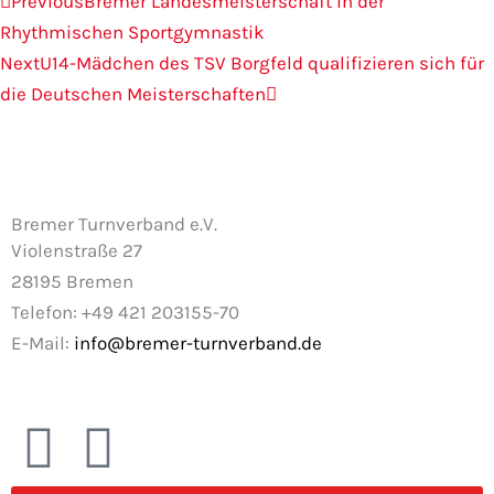
Previous
Bremer Landesmeisterschaft in der
Rhythmischen Sportgymnastik
Next
U14-Mädchen des TSV Borgfeld qualifizieren sich für
die Deutschen Meisterschaften
Bremer Turnverband e.V.
Violenstraße 27
28195 Bremen
Telefon: +49 421 203155-70
E-Mail:
info@bremer-turnverband.de
F
I