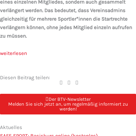
eines einzelnen Mitgliedes, sondern auch gesammelt
verlängert werden. Das bedeutet, dass Vereinsadmins
gleichzeitig für mehrere Sportler*innen die Startrechte
verlängern können, ohne jedes Mitglied einzeln aufrufen
zu müssen.
weiterlesen
Diesen Beitrag teilen:
Der BTV-Newsletter
Melden Sie sich jetzt an, um regelmäßig informiert zu
werden!
Seite
Seite
Seite
Seite
Seite
Aktuelles
SAFE SPORT: Basiskurs online (kostenlos)