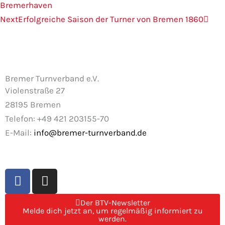
Bremerhaven
Next
Erfolgreiche Saison der Turner von Bremen 1860
Bremer Turnverband e.V.
Violenstraße 27
28195 Bremen
Telefon: +49 421 203155-70
E-Mail:
info@bremer-turnverband.de
F
I
a
n
c
s
Der BTV-Newsletter
e
t
Melde dich jetzt an, um regelmäßig informiert zu
werden.
b
a