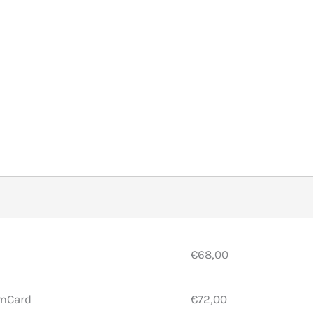
 anzeigen
€68,00
mCard
€72,00