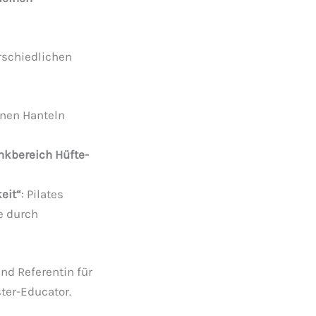
erschiedlichen
inen Hanteln
nkbereich Hüfte-
eit“
: Pilates
de durch
nd Referentin für
er-Educator.