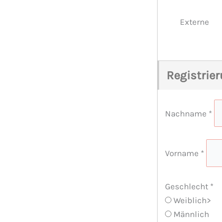
Externe
Registrie
Nachname
*
Vorname
*
Geschlecht
*
Weiblich>
Männlich