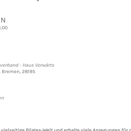
der hinzufügen
rladen
e Kalender
iCalendar
Office 365
Outlook Live
EN
0,00
verband - Haus Vorwärts
7, Bremen, 28195
en
 vielseitige Pilates-Welt und erhalte viele Anregungen für