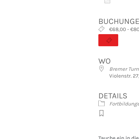
Zum Kalen
ICS herunte
Googl
BUCHUNG
€68,00 - €8
WO
Bremer Turn
Violenstr. 2
DETAILS
Fortbildung
Tauche ein in die