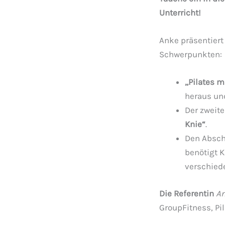
Unterricht!
Anke präsentiert
Schwerpunkten:
„Pilates m
heraus und
Der zweit
Knie“
.
Den Absch
benötigt K
verschied
Die Referentin
An
GroupFitness, Pi