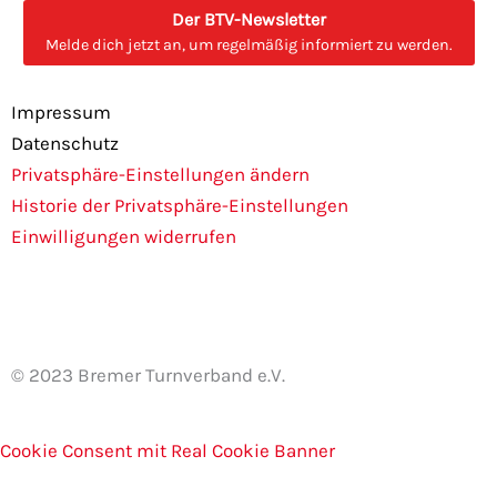
c
s
Der BTV-Newsletter
e
t
Melde dich jetzt an, um regelmäßig informiert zu werden.
b
a
o
g
Impressum
o
r
Datenschutz
k
a
Privatsphäre-Einstellungen ändern
m
Historie der Privatsphäre-Einstellungen
Einwilligungen widerrufen
© 2023 Bremer Turnverband e.V.
Cookie Consent mit Real Cookie Banner