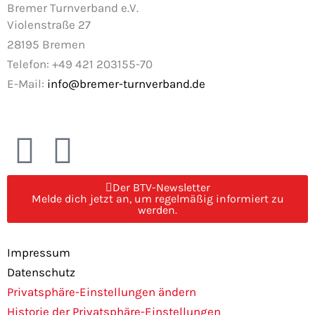
Bremer Turnverband e.V.
Violenstraße 27
28195 Bremen
Telefon: +49 421 203155-70
E-Mail:
info@bremer-turnverband.de
F
I
a
n
Der BTV-Newsletter
Melde dich jetzt an, um regelmäßig informiert zu
c
s
werden.
e
t
Impressum
Datenschutz
b
a
Privatsphäre-Einstellungen ändern
Historie der Privatsphäre-Einstellungen