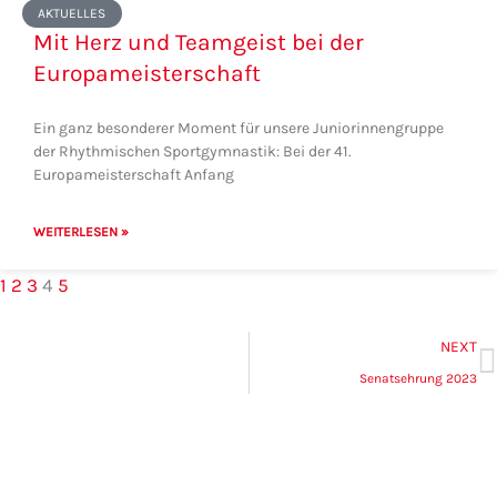
AKTUELLES
Mit Herz und Teamgeist bei der
Europameisterschaft
Ein ganz besonderer Moment für unsere Juniorinnengruppe
der Rhythmischen Sportgymnastik: Bei der 41.
Europameisterschaft Anfang
WEITERLESEN »
1
2
3
4
5
N
NEXT
Senatsehrung 2023