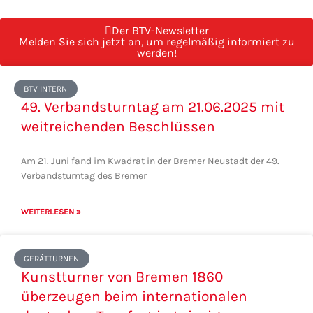
Der BTV-Newsletter
Melden Sie sich jetzt an, um regelmäßig informiert zu
werden!
Seite
Seite
Seite
Seite
Seite
BTV INTERN
49. Verbandsturntag am 21.06.2025 mit
weitreichenden Beschlüssen
Am 21. Juni fand im Kwadrat in der Bremer Neustadt der 49.
Verbandsturntag des Bremer
WEITERLESEN »
GERÄTTURNEN
Kunstturner von Bremen 1860
überzeugen beim internationalen